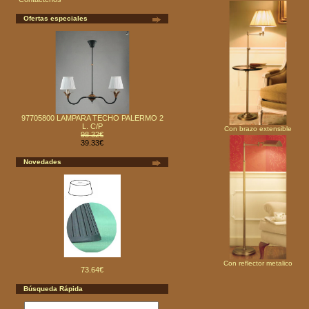
Ofertas especiales
97705800 LAMPARA TECHO PALERMO 2
L. C/P
Con brazo extensible
98.32€
39.33€
Novedades
Con reflector metalico
73.64€
Búsqueda Rápida