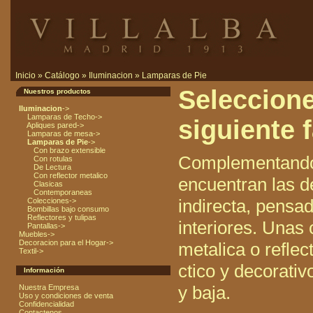
Inicio
»
Catálogo
»
Iluminacion
»
Lamparas de Pie
Seleccione
Nuestros productos
Iluminacion
->
Lamparas de Techo->
siguiente f
Apliques pared->
Lamparas de mesa->
Lamparas de Pie
->
Con brazo extensible
Complementando 
Con rotulas
De Lectura
Con reflector metalico
encuentran las d
Clasicas
Contemporaneas
indirecta, pensa
Colecciones->
Bombillas bajo consumo
Reflectores y tulipas
interiores. Unas 
Pantallas->
Muebles->
Decoracion para el Hogar->
metalica o reflec
Textil->
ctico y decorativ
Información
y baja.
Nuestra Empresa
Uso y condiciones de venta
Confidencialidad
Contactenos