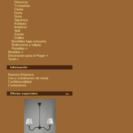
Florencia
Trompetas
Clunia
Doria
Soria
Siguenza
Aranjuez
Amberes
Split
Zardar
Galileo
Bombillas bajo consumo
Reflectores y tulipas
Pantallas->
Muebles->
Decoracion para el Hogar->
Textil->
Información
Nuestra Empresa
Uso y condiciones de venta
Confidencialidad
Contactenos
Ofertas especiales