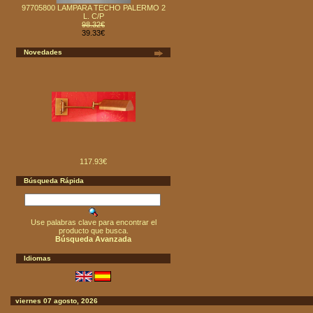
97705800 LAMPARA TECHO PALERMO 2
L. C/P
98.32€
39.33€
Novedades
117.93€
Búsqueda Rápida
Use palabras clave para encontrar el
producto que busca.
Búsqueda Avanzada
Idiomas
viernes 07 agosto, 2026