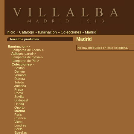
Inicio
»
Catálogo
»
Iluminacion
»
Colecciones
»
Madrid
Madrid
Nuestros productos
Iluminacion
->
No hay productos en esta categoria.
Lamparas de Techo->
Apliques pared->
Lamparas de mesa->
Lamparas de Pie->
Colecciones
->
Boston
Denver
Vermont
Dakota
Toledo
America
Praga
Roma
Sevilla
Budapest
Lisboa
Oporto
Madrid
Paris
Cuenca
Viena
Londres
Berlin
Estrellas