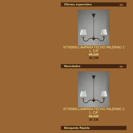
Ofertas especiales
97705800 LAMPARA TECHO PALERMO 2
L. C/P
98.32€
39.33€
Novedades
97705800 LAMPARA TECHO PALERMO 2
L. C/P
98.32€
39.33€
Búsqueda Rápida