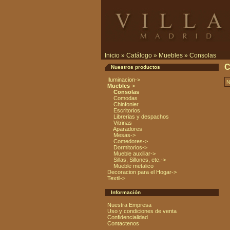
Inicio
»
Catálogo
»
Muebles
»
Consolas
C
Nuestros productos
Iluminacion->
N
Muebles
->
Consolas
Comodas
Chinfonier
Escritorios
Librerias y despachos
Vitrinas
Aparadores
Mesas->
Comedores->
Dormitorios->
Mueble auxiliar->
Sillas, Sillones, etc.->
Mueble metalico
Decoracion para el Hogar->
Textil->
Información
Nuestra Empresa
Uso y condiciones de venta
Confidencialidad
Contactenos