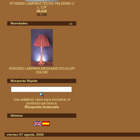
97705800 LAMPARA TECHO PALERMO 2
L. C/P
98.32€
39.33€
Novedades
43403300 LAMPARA MESA MAD.ROJA S/P
159.59€
Búsqueda Rápida
Use palabras clave para encontrar el
producto que busca.
Búsqueda Avanzada
Idiomas
viernes 07 agosto, 2026