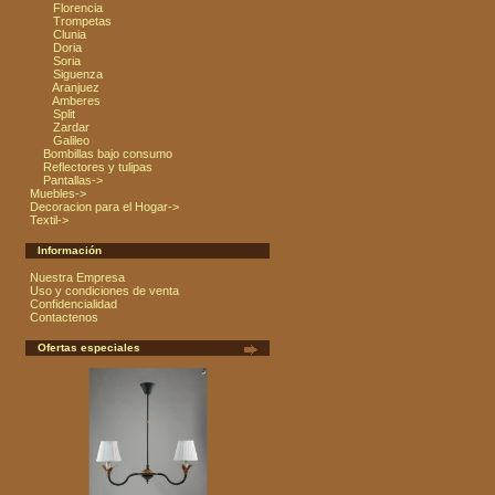
Florencia
Trompetas
Clunia
Doria
Soria
Siguenza
Aranjuez
Amberes
Split
Zardar
Galileo
Bombillas bajo consumo
Reflectores y tulipas
Pantallas->
Muebles->
Decoracion para el Hogar->
Textil->
Información
Nuestra Empresa
Uso y condiciones de venta
Confidencialidad
Contactenos
Ofertas especiales