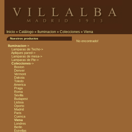
Inicio
»
Catálogo
»
Iluminacion
»
Colecciones
»
Viena
Nuestros productos
No encontrado!
Iluminacion
->
Lamparas de Techo->
Apliques pared->
Lamparas de mesa->
Lamparas de Pie->
Colecciones
->
Boston
Denver
Vermont
Dakota
Toledo
America
Praga
Roma
Sevilla
Budapest
Lisboa
Oporto
Madrid
Paris
Cuenca
Viena
Londres
Berlin
Estrellas