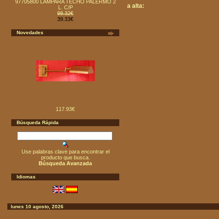
97705800 LAMPARA TECHO PALERMO 2
a alta:
L. C/P
98.32€
39.33€
Novedades
117.93€
Búsqueda Rápida
Use palabras clave para encontrar el
producto que busca.
Búsqueda Avanzada
Idiomas
lunes 10 agosto, 2026