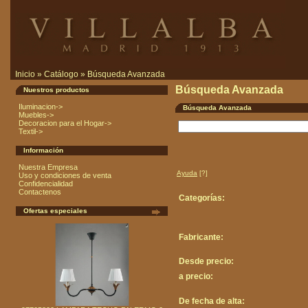
Inicio
»
Catálogo
»
Búsqueda Avanzada
Búsqueda Avanzada
Nuestros productos
Iluminacion->
Búsqueda Avanzada
Muebles->
Decoracion para el Hogar->
Textil->
Información
Nuestra Empresa
Ayuda
[?]
Uso y condiciones de venta
Confidencialidad
Contactenos
Categorías:
Ofertas especiales
Fabricante:
Desde precio:
a precio:
De fecha de alta: