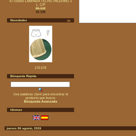
97705800 LAMPARA TECHO PALERMO 2
L. C/P
98.32€
39.33€
Novedades
170.57€
Búsqueda Rápida
Use palabras clave para encontrar el
producto que busca.
Búsqueda Avanzada
Idiomas
jueves 06 agosto, 2026