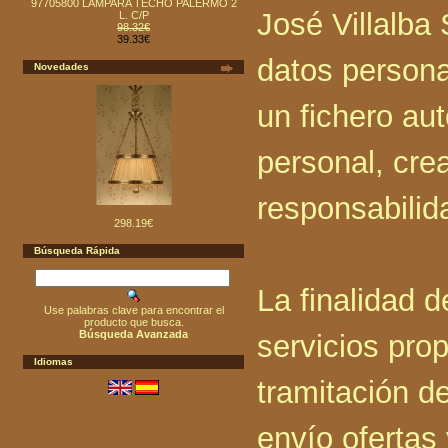
97705800 LAMPARA TECHO PALERMO 2
José Villalba 
L. C/P
98.32€
39.33€
datos persona
Novedades
un fichero au
personal, cre
responsabilid
298.19€
Búsqueda Rápida
La finalidad de
Use palabras clave para encontrar el
producto que busca.
Búsqueda Avanzada
servicios pro
Idiomas
tramitación de
envío ofertas 