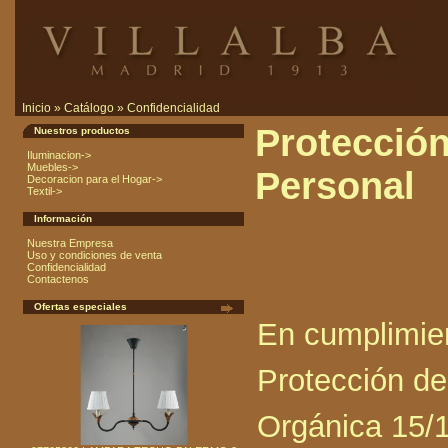
Inicio
»
Catálogo
»
Confidencialidad
Protección
Nuestros productos
Iluminacion->
Muebles->
Personal
Decoracion para el Hogar->
Textil->
Información
Nuestra Empresa
Uso y condiciones de venta
Confidencialidad
Contactenos
Ofertas especiales
En cumplimien
Protección de
Orgánica 15/1