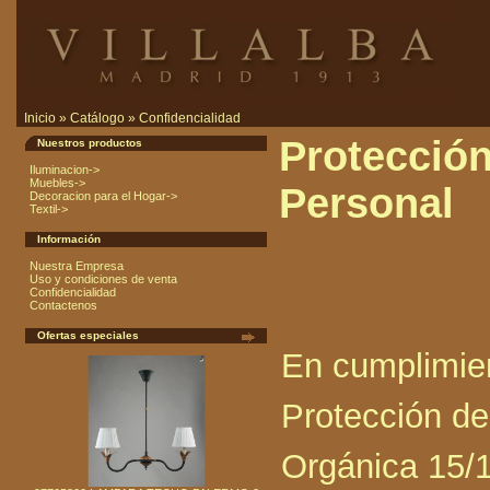
Inicio
»
Catálogo
»
Confidencialidad
Protección
Nuestros productos
Iluminacion->
Muebles->
Personal
Decoracion para el Hogar->
Textil->
Información
Nuestra Empresa
Uso y condiciones de venta
Confidencialidad
Contactenos
Ofertas especiales
En cumplimien
Protección de
Orgánica 15/1