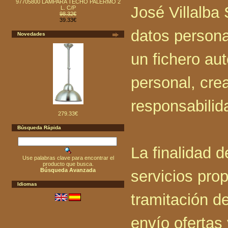
97705800 LAMPARA TECHO PALERMO 2
José Villalba 
L. C/P
98.32€
39.33€
datos persona
Novedades
un fichero au
personal, cre
responsabilid
279.33€
Búsqueda Rápida
La finalidad de
Use palabras clave para encontrar el
producto que busca.
Búsqueda Avanzada
servicios pro
Idiomas
tramitación de
envío ofertas 