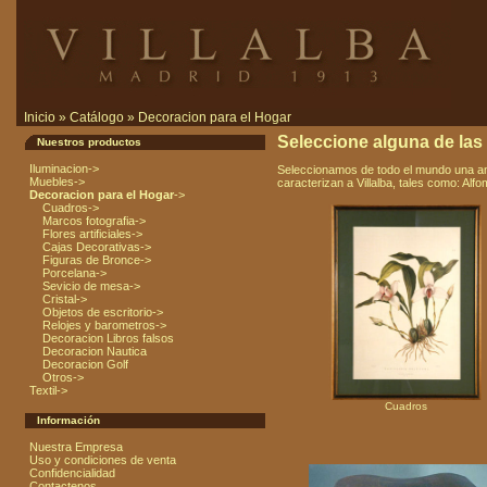
Inicio
»
Catálogo
»
Decoracion para el Hogar
Seleccione alguna de las s
Nuestros productos
Iluminacion->
Seleccionamos de todo el mundo una amp
Muebles->
caracterizan a Villalba, tales como: Al
Decoracion para el Hogar
->
Cuadros->
Marcos fotografia->
Flores artificiales->
Cajas Decorativas->
Figuras de Bronce->
Porcelana->
Sevicio de mesa->
Cristal->
Objetos de escritorio->
Relojes y barometros->
Decoracion Libros falsos
Decoracion Nautica
Decoracion Golf
Otros->
Textil->
Cuadros
Información
Nuestra Empresa
Uso y condiciones de venta
Confidencialidad
Contactenos