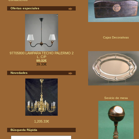
Ofertas especiales
Cajas Decorativas
97705800 LAMPARA TECHO PALERMO 2
L. C/P
98.32€
39.33€
Novedades
Sevicio de mesa
1,205.33€
Búsqueda Rápida