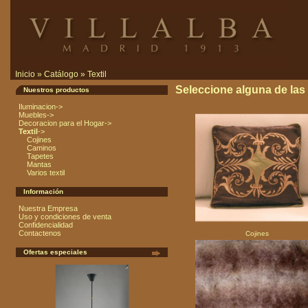
Inicio
»
Catálogo
»
Textil
Seleccione alguna de las s
Nuestros productos
Iluminacion->
Muebles->
Decoracion para el Hogar->
Textil
->
Cojines
Caminos
Tapetes
Mantas
Varios textil
Información
Nuestra Empresa
Uso y condiciones de venta
Confidencialidad
Contactenos
Cojines
Ofertas especiales