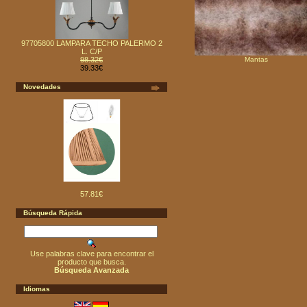
97705800 LAMPARA TECHO PALERMO 2
L. C/P
98.32€
Mantas
39.33€
Novedades
57.81€
Búsqueda Rápida
Use palabras clave para encontrar el
producto que busca.
Búsqueda Avanzada
Idiomas