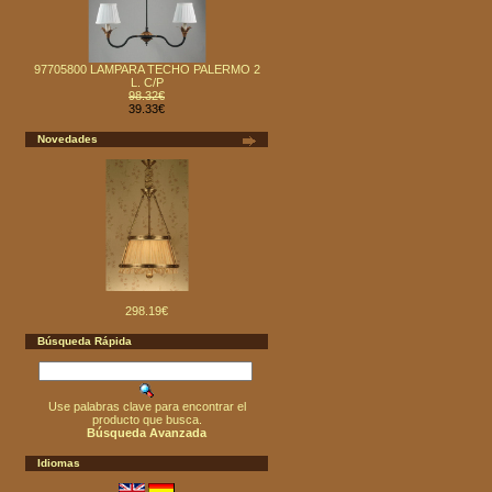
97705800 LAMPARA TECHO PALERMO 2
L. C/P
98.32€
39.33€
Novedades
298.19€
Búsqueda Rápida
Use palabras clave para encontrar el
producto que busca.
Búsqueda Avanzada
Idiomas