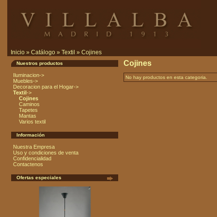
Inicio
»
Catálogo
»
Textil
»
Cojines
Cojines
Nuestros productos
Iluminacion->
No hay productos en esta categoria.
Muebles->
Decoracion para el Hogar->
Textil
->
Cojines
Caminos
Tapetes
Mantas
Varios textil
Información
Nuestra Empresa
Uso y condiciones de venta
Confidencialidad
Contactenos
Ofertas especiales