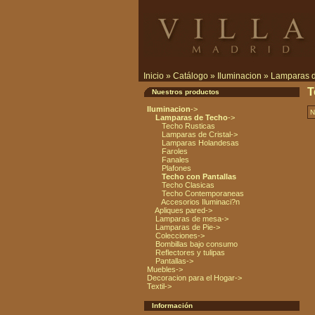
Inicio
»
Catálogo
»
Iluminacion
»
Lamparas 
T
Nuestros productos
Iluminacion
->
N
Lamparas de Techo
->
Techo Rusticas
Lamparas de Cristal->
Lamparas Holandesas
Faroles
Fanales
Plafones
Techo con Pantallas
Techo Clasicas
Techo Contemporaneas
Accesorios Iluminaci?n
Apliques pared->
Lamparas de mesa->
Lamparas de Pie->
Colecciones->
Bombillas bajo consumo
Reflectores y tulipas
Pantallas->
Muebles->
Decoracion para el Hogar->
Textil->
Información