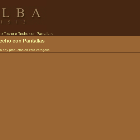
de Techo
»
Techo con Pantallas
echo con Pantallas
o hay productos en esta categoria.