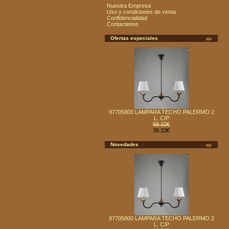
Nuestra Empresa
Uso y condiciones de venta
Confidencialidad
Contactenos
Ofertas especiales
97705800 LAMPARA TECHO PALERMO 2
L. C/P
98.32€
39.33€
Novedades
97705800 LAMPARA TECHO PALERMO 2
L. C/P