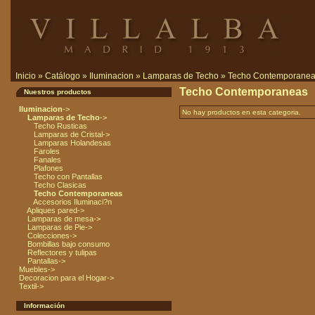
Inicio
»
Catálogo
»
Iluminacion
»
Lamparas de Techo
»
Techo Contemporane
Techo Contemporaneas
Nuestros productos
Iluminacion
->
No hay productos en esta categoria.
Lamparas de Techo
->
Techo Rusticas
Lamparas de Cristal->
Lamparas Holandesas
Faroles
Fanales
Plafones
Techo con Pantallas
Techo Clasicas
Techo Contemporaneas
Accesorios Iluminaci?n
Apliques pared->
Lamparas de mesa->
Lamparas de Pie->
Colecciones->
Bombillas bajo consumo
Reflectores y tulipas
Pantallas->
Muebles->
Decoracion para el Hogar->
Textil->
Información