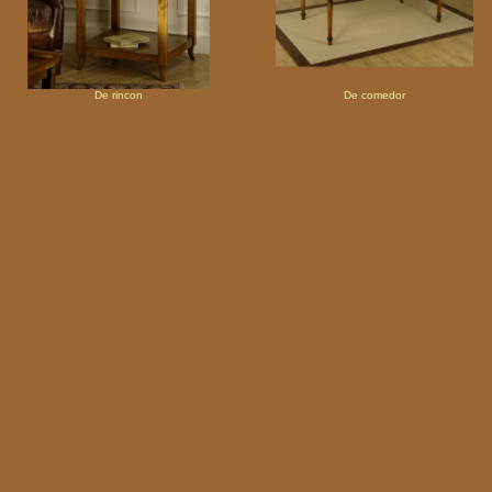
De rincon
De comedor