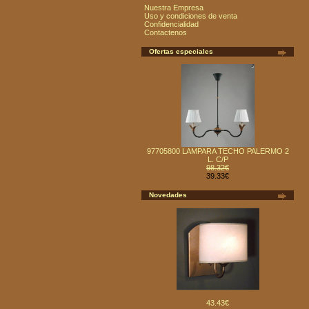
Nuestra Empresa
Uso y condiciones de venta
Confidencialidad
Contactenos
Ofertas especiales
97705800 LAMPARA TECHO PALERMO 2
L. C/P
98.32€
39.33€
Novedades
43.43€