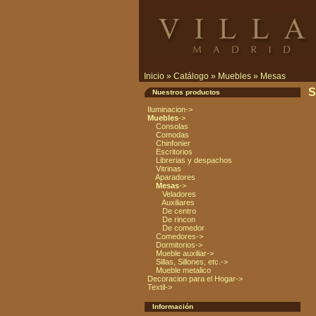
Inicio
»
Catálogo
»
Muebles
»
Mesas
S
Nuestros productos
Iluminacion->
Muebles
->
Consolas
Comodas
Chinfonier
Escritorios
Librerias y despachos
Vitrinas
Aparadores
Mesas
->
Veladores
Auxiliares
De centro
De rincon
De comedor
Comedores->
Dormitorios->
Mueble auxiliar->
Sillas, Sillones, etc.->
Mueble metalico
Decoracion para el Hogar->
Textil->
Información