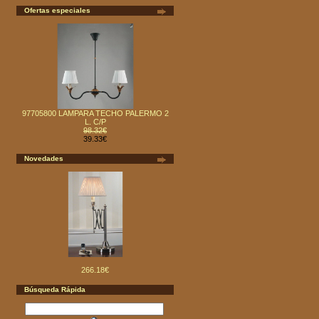
Ofertas especiales
97705800 LAMPARA TECHO PALERMO 2
L. C/P
98.32€
39.33€
Novedades
266.18€
Búsqueda Rápida