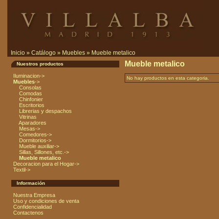
Inicio
»
Catálogo
»
Muebles
»
Mueble metalico
Mueble metalico
Nuestros productos
Iluminacion->
No hay productos en esta categoria.
Muebles
->
Consolas
Comodas
Chinfonier
Escritorios
Librerias y despachos
Vitrinas
Aparadores
Mesas->
Comedores->
Dormitorios->
Mueble auxiliar->
Sillas, Sillones, etc.->
Mueble metalico
Decoracion para el Hogar->
Textil->
Información
Nuestra Empresa
Uso y condiciones de venta
Confidencialidad
Contactenos