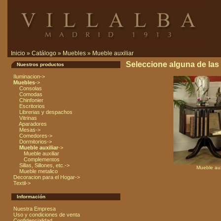
Inicio
»
Catálogo
»
Muebles
»
Mueble auxiliar
Seleccione alguna de las s
Nuestros productos
Iluminacion->
Muebles
->
Consolas
Comodas
Chinfonier
Escritorios
Librerias y despachos
Vitrinas
Aparadores
Mesas->
Comedores->
Dormitorios->
Mueble auxiliar
->
Mueble auxiliar
Complementos
Sillas, Sillones, etc.->
Mueble aux
Mueble metalico
Decoracion para el Hogar->
Textil->
Información
Nuestra Empresa
Uso y condiciones de venta
Confidencialidad