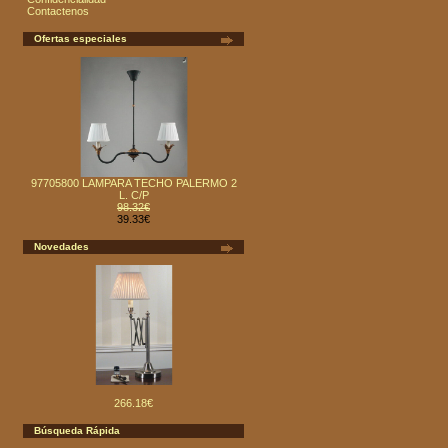
Contactenos
Ofertas especiales
97705800 LAMPARA TECHO PALERMO 2
L. C/P
98.32€
39.33€
Novedades
266.18€
Búsqueda Rápida