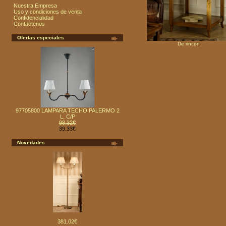
Nuestra Empresa
Uso y condiciones de venta
Confidencialidad
Contactenos
Ofertas especiales
De rincon
97705800 LAMPARA TECHO PALERMO 2
L. C/P
98.32€
39.33€
Novedades
381.02€