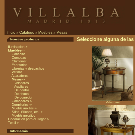
Inicio
»
Catálogo
»
Muebles
»
Mesas
Seleccione alguna de las s
Nuestros productos
Iluminacion->
Muebles
->
Consolas
Comodas
Chinfonier
Escritorios
Librerias y despachos
Vitrinas
Aparadores
Mesas
->
Veladores
Auxiliares
De centro
De rincon
De comedor
Comedores->
Veladores
Dormitorios->
Mueble auxiliar->
Sillas, Sillones, etc.->
Mueble metalico
Decoracion para el Hogar->
Textil->
Información